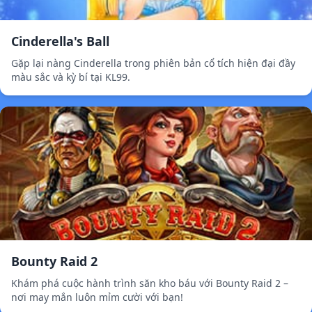
Cinderella's Ball
Gặp lại nàng Cinderella trong phiên bản cổ tích hiện đại đầy
màu sắc và kỳ bí tại KL99.
Bounty Raid 2
Khám phá cuộc hành trình săn kho báu với Bounty Raid 2 –
nơi may mắn luôn mỉm cười với bạn!