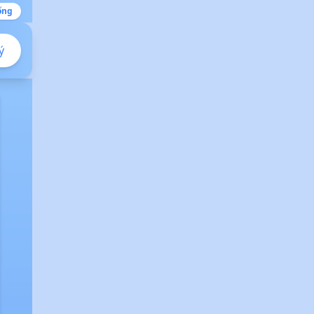
ống
ý