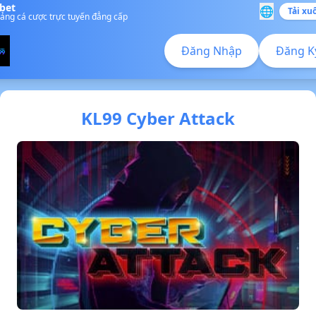
bet
🌐
Tải xu
ảng cá cược trực tuyến đẳng cấp
Đăng Nhập
Đăng K
KL99 Cyber Attack