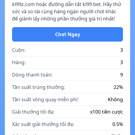
kl99z.com hoặc đường dẫn tắt kl99 bet. Hãy thử
sức và so tài cùng hàng ngàn người chơi khác
để giành lấy những phần thưởng giá trị nhất!
Chơi Ngay
Cuộn:
3
Hàng:
3
Dòng thanh toán:
9
Tần suất trúng thưởng:
22%
Tần suất vòng quay miễn phí:
Không
Giải thưởng tối đa:
x100 tiền cược
Xác suất giải thưởng tối đa:
0.5%