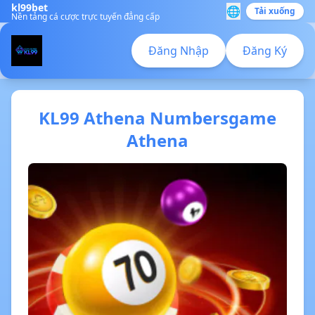
kl99bet
🌐
Tải xuống
Nền tảng cá cược trực tuyến đẳng cấp
Đăng Nhập
Đăng Ký
KL99 Athena Numbersgame
Athena