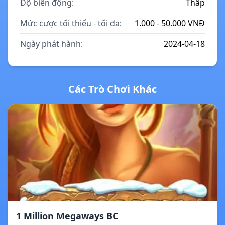
Độ biến động:
Thấp
Mức cược tối thiểu - tối đa:
1.000 - 50.000 VNĐ
Ngày phát hành:
2024-04-18
Các Trò Chơi Khác
1 Million Megaways BC