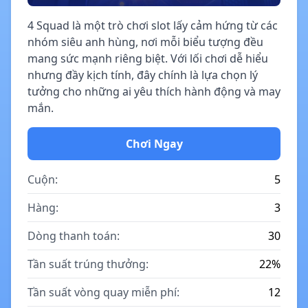
4 Squad là một trò chơi slot lấy cảm hứng từ các
nhóm siêu anh hùng, nơi mỗi biểu tượng đều
mang sức mạnh riêng biệt. Với lối chơi dễ hiểu
nhưng đầy kịch tính, đây chính là lựa chọn lý
tưởng cho những ai yêu thích hành động và may
mắn.
Chơi Ngay
Cuộn:
5
Hàng:
3
Dòng thanh toán:
30
Tần suất trúng thưởng:
22%
Tần suất vòng quay miễn phí:
12